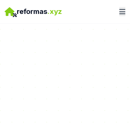
reformas
.xyz